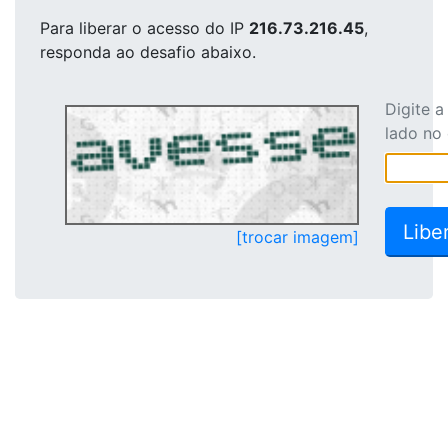
Para liberar o acesso
do IP
216.73.216.45
,
responda ao desafio abaixo.
Digite 
lado no
[trocar imagem]