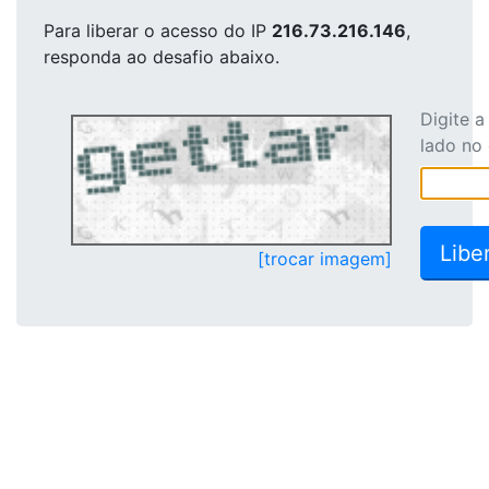
Para liberar o acesso
do IP
216.73.216.146
,
responda ao desafio abaixo.
Digite 
lado no
[trocar imagem]