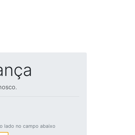
ança
nosco.
ao lado no campo abaixo