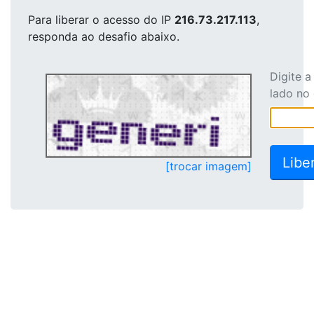
Para liberar o acesso
do IP
216.73.217.113
,
responda ao desafio abaixo.
Digite 
lado no
[trocar imagem]