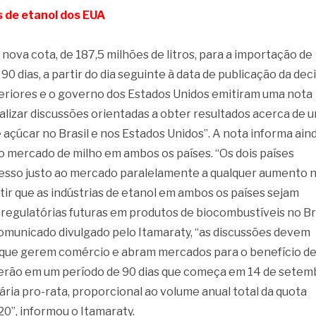
s de etanol dos EUA
nova cota, de 187,5 milhões de litros, para a importação de
90 dias, a partir do dia seguinte à data de publicação da dec
xteriores e o governo dos Estados Unidos emitiram uma nota
alizar discussões orientadas a obter resultados acerca de 
açúcar no Brasil e nos Estados Unidos”. A nota informa ain
 mercado de milho em ambos os países. “Os dois países
cesso justo ao mercado paralelamente a qualquer aumento 
r que as indústrias de etanol em ambos os países sejam
regulatórias futuras em produtos de biocombustíveis no Br
comunicado divulgado pelo Itamaraty, “as discussões devem
s que gerem comércio e abram mercados para o benefício d
rerão em um período de 90 dias que começa em 14 de setem
ária pro-rata, proporcional ao volume anual total da quota
20”, informou o Itamaraty.