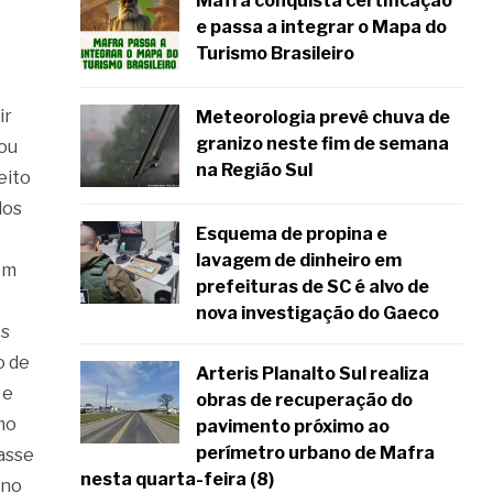
Mafra conquista certificação
e passa a integrar o Mapa do
Turismo Brasileiro
ir
Meteorologia prevê chuva de
granizo neste fim de semana
gou
na Região Sul
eito
dos
Esquema de propina e
lavagem de dinheiro em
ém
prefeituras de SC é alvo de
nova investigação do Gaeco
es
o de
Arteris Planalto Sul realiza
 e
obras de recuperação do
mo
pavimento próximo ao
perímetro urbano de Mafra
tasse
nesta quarta-feira (8)
 no