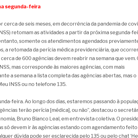
na segunda-feira
 cerca de seis meses, em decorrência da pandemia de covi
(INSS) retomam as atividades a partir da próxima segunda-fe
 no entanto, somente os atendimentos agendados previament
os, a retomada da perícia médica previdenciária, que ocorre
, cerca de 600 agências devem reabrir na semana que vem. 
NSS, mas corresponde às maiores agências, com mais
nte a semana a lista completa das agências abertas, mas o
Meu INSS ou no telefone 135.
nda-feira. Ao longo dos dias, estaremos passando à popula
gências terão perícia [médica], ou não”, destacou o secretá
onomia, Bruno Bianco Leal, em entrevista coletiva. O presid
oas só devem ir às agências estando com agendamento feito
lquer dúvida pode ser esclarecida pelo 135 ou pelo chat ‘Hel