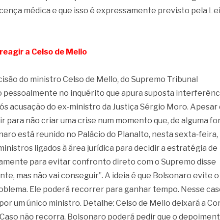
cença médica e que isso é expressamente previsto pela Le
reagir a Celso de Mello
cisão do ministro Celso de Mello, do Supremo Tribunal
o pessoalmente no inquérito que apura suposta interferênc
após acusação do ex-ministro da Justiça Sérgio Moro. Apesar
gir para não criar uma crise num momento que, de alguma fo
ro está reunido no Palácio do Planalto, nesta sexta-feira, 
nistros ligados à área jurídica para decidir a estratégia de
tamente para evitar confronto direto com o Supremo disse
te, mas não vai conseguir”. A ideia é que Bolsonaro evite o
oblema. Ele poderá recorrer para ganhar tempo. Nesse caso
por um único ministro. Detalhe: Celso de Mello deixará a Cor
aso não recorra, Bolsonaro poderá pedir que o depoimen