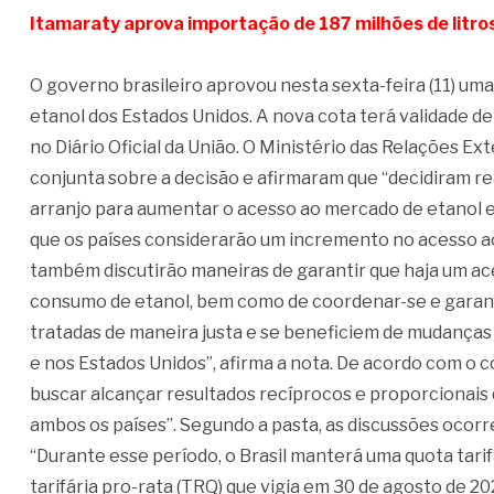
Itamaraty aprova importação de 187 milhões de litro
O governo brasileiro aprovou nesta sexta-feira (11) uma 
etanol dos Estados Unidos. A nova cota terá validade de 
no Diário Oficial da União. O Ministério das Relações E
conjunta sobre a decisão e afirmaram que “decidiram re
arranjo para aumentar o acesso ao mercado de etanol e 
que os países considerarão um incremento no acesso ao
também discutirão maneiras de garantir que haja um a
consumo de etanol, bem como de coordenar-se e garanti
tratadas de maneira justa e se beneficiem de mudanças 
e nos Estados Unidos”, afirma a nota. De acordo com o 
buscar alcançar resultados recíprocos e proporcionai
ambos os países”. Segundo a pasta, as discussões ocor
“Durante esse período, o Brasil manterá uma quota tarif
tarifária pro-rata (TRQ) que vigia em 30 de agosto de 20