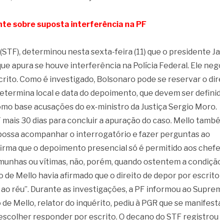
te sobre suposta interferência na PF
(STF), determinou nesta sexta-feira (11) que o presidente Ja
e apura se houve interferência na Polícia Federal. Ele ne
crito. Como é investigado, Bolsonaro pode se reservar o dir
etermina local e data do depoimento, que devem ser defini
como base acusações do ex-ministro da Justiça Sergio Moro.
F mais 30 dias para concluir a apuração do caso. Mello tamb
 possa acompanhar o interrogatório e fazer perguntas ao
afirma que o depoimento presencial só é permitido aos chef
unhas ou vítimas, não, porém, quando ostentem a condiçã
 de Mello havia afirmado que o direito de depor por escrito
ao réu”. Durante as investigações, a PF informou ao Supre
 de Mello, relator do inquérito, pediu à PGR que se manifes
escolher responder por escrito. O decano do STF registrou