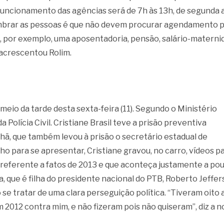
 funcionamento das agências será de 7h às 13h, de segunda 
embrar as pessoas é que não devem procurar agendamento 
, por exemplo, uma aposentadoria, pensão, salário-materni
acrescentou Rolim.
 meio da tarde desta sexta-feira (11). Segundo o Ministério
Polícia Civil. Cristiane Brasil teve a prisão preventiva
ã, que também levou à prisão o secretário estadual de
o para se apresentar, Cristiane gravou, no carro, vídeos p
a referente a fatos de 2013 e que aconteça justamente a po
, que é filha do presidente nacional do PTB, Roberto Jeffer
se tratar de uma clara perseguição política. “Tiveram oito
2012 contra mim, e não fizeram pois não quiseram”, diz a n