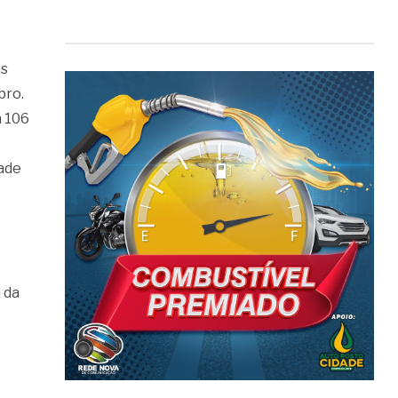
ês
bro.
a 106
dade
 da