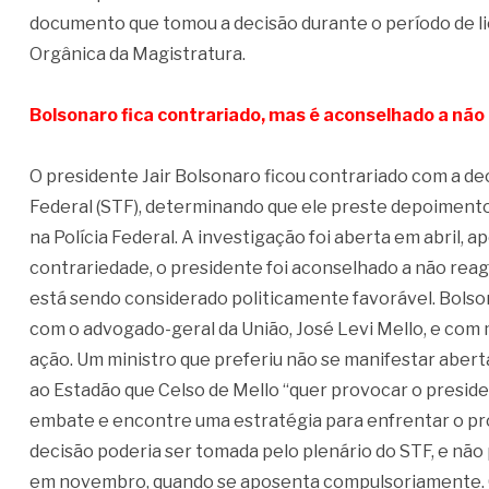
documento que tomou a decisão durante o período de li
Orgânica da Magistratura.
Bolsonaro fica contrariado, mas é aconselhado a não 
O presidente Jair Bolsonaro ficou contrariado com a de
Federal (STF), determinando que ele preste depoiment
na Polícia Federal. A investigação foi aberta em abril, 
contrariedade, o presidente foi aconselhado a não rea
está sendo considerado politicamente favorável. Bolsona
com o advogado-geral da União, José Levi Mello, e com mi
ação. Um ministro que preferiu não se manifestar aber
ao Estadão que Celso de Mello “quer provocar o presiden
embate e encontre uma estratégia para enfrentar o pr
decisão poderia ser tomada pelo plenário do STF, e não 
em novembro, quando se aposenta compulsoriamente. C