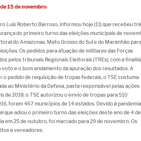
 de 15 de novembro
tro Luís Roberto Barroso, informou hoje (11) que recebeu tr
gurança do primeiro turno das eleições municipais de novem
itoral do Amazonas, Mato Grosso do Sul e do Maranhão par
uisições. Os pedidos para atuação de militares das Forças
 pelos tribunais Regionais Eleitorais (TREs), com a finali
 do voto e o bom andamento da apuração dos resultados. A
r o pedido de requisição de tropas federais, o TSE costuma
ada ao Ministério da Defesa, pasta responsável pelas ações
s de 2018, o TSE autorizou o envio de tropas para 510
016, foram 467 municípios de 14 estados. Devido à pandemia
 que adiou o primeiro turno das eleições deste ano de 4 de
ia em 25 de outubro, foi marcado para 29 de novembro. Os
eitos e vereadores.