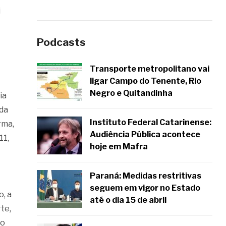
i
Podcasts
Transporte metropolitano vai
ligar Campo do Tenente, Rio
Negro e Quitandinha
ia
 da
Instituto Federal Catarinense:
rma,
Audiência Pública acontece
11,
hoje em Mafra
Paraná: Medidas restritivas
seguem em vigor no Estado
, a
até o dia 15 de abril
te,
to