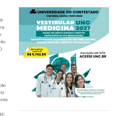
d-
ira
e
rão
O
ção
rio
ente
ô’,