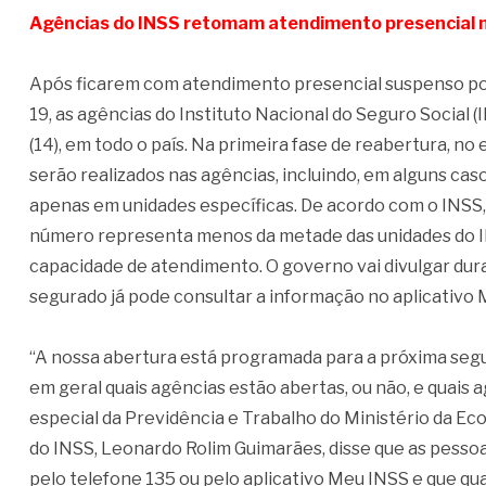
Agências do INSS retomam atendimento presencial 
Após ficarem com atendimento presencial suspenso por
19, as agências do Instituto Nacional do Seguro Social 
(14), em todo o país. Na primeira fase de reabertura,
serão realizados nas agências, incluindo, em alguns cas
apenas em unidades específicas. De acordo com o INSS
número representa menos da metade das unidades do I
capacidade de atendimento. O governo vai divulgar dura
segurado já pode consultar a informação no aplicativo 
“A nossa abertura está programada para a próxima segu
em geral quais agências estão abertas, ou não, e quais a
especial da Previdência e Trabalho do Ministério da Ec
do INSS, Leonardo Rolim Guimarães, disse que as pess
pelo telefone 135 ou pelo aplicativo Meu INSS e que qua