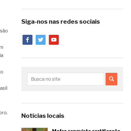
Siga-nos nas redes sociais
isão
facebook
twitter
youtube
um
da
no
asil
e
bro.
Notícias locais