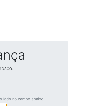
ança
nosco.
ao lado no campo abaixo