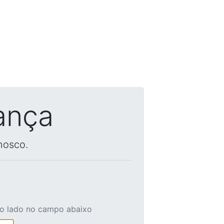
ança
nosco.
ao lado no campo abaixo