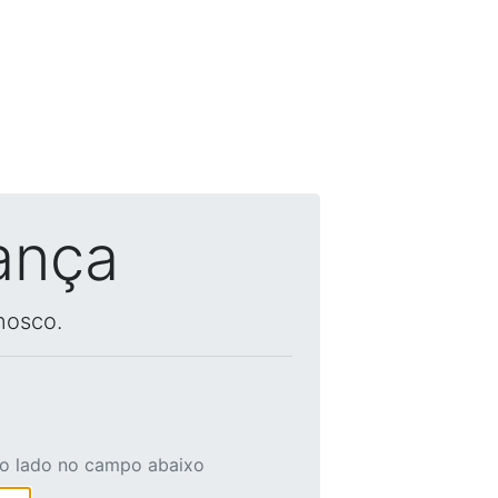
ança
nosco.
ao lado no campo abaixo