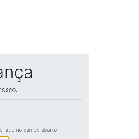
ança
nosco.
ao lado no campo abaixo