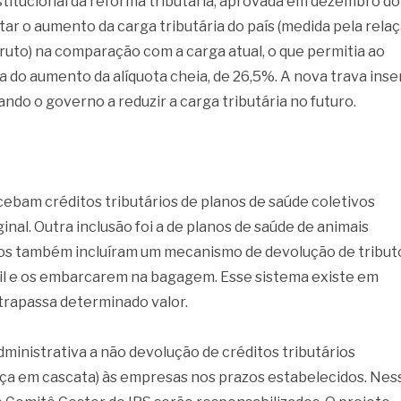
stitucional da reforma tributária, aprovada em dezembro do
ar o aumento da carga tributária do país (medida pela rela
ruto) na comparação com a carga atual, o que permitia ao
 do aumento da alíquota cheia, de 26,5%. A nova trava inse
ndo o governo a reduzir a carga tributária no futuro.
bam créditos tributários de planos de saúde coletivos
nal. Outra inclusão foi a de planos de saúde de animais
os também incluíram um mecanismo de devolução de tribut
il e os embarcarem na bagagem. Esse sistema existe em
ltrapassa determinado valor.
inistrativa a não devolução de créditos tributários
nça em cascata) às empresas nos prazos estabelecidos. Nes