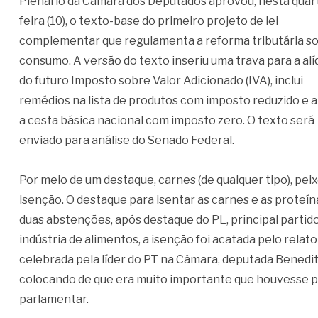
Plenário da Câmara dos Deputados aprovou, nesta quar
feira (10), o texto-base do primeiro projeto de lei
complementar que regulamenta a reforma tributária s
consumo. A versão do texto inseriu uma trava para a al
do futuro Imposto sobre Valor Adicionado (IVA), inclui
remédios na lista de produtos com imposto reduzido e 
a cesta básica nacional com imposto zero. O texto será
enviado para análise do Senado Federal.
Por meio de um destaque, carnes (de qualquer tipo), peixe
isenção. O destaque para isentar as carnes e as proteín
duas abstenções, após destaque do PL, principal partido
indústria de alimentos, a isenção foi acatada pelo relat
celebrada pela líder do PT na Câmara, deputada Benedita
colocando de que era muito importante que houvesse pro
parlamentar.