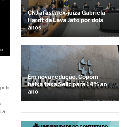
CNJ afasta ex-juíza Gabriela
Hardt da Lava Jato por dois
anos
Em nova redução, Copom
baixa taxa Selic para 14% ao
 pela
ano
se
e a