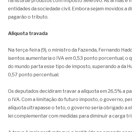
na lista de produtos com Imposto Seletivo. As armas e 
entidades da sociedade civil. Embora sejam movidos a d
pagarão o tributo.
Alíquota travada
Na terça-feira (9), o ministro da Fazenda, Fernando Hadd
isentos aumentaria o IVA em 0,53 ponto porcentual, o qu
do mundo parta esse tipo de imposto, superando a da H
0,57 ponto percentual.
Os deputados decidiram travar a alíquota em 26,5% a par
o IVA. Com a limitação do futuro imposto, o governo, pe
alíquota ultrapasse o teto, o governo seria obrigado a 
lei complementar com medidas para diminuir a carga tri