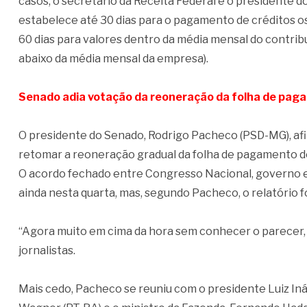
casos, o secretário da Receita Federal e o presidente d
estabelece até 30 dias para o pagamento de créditos o
60 dias para valores dentro da média mensal do contribu
abaixo da média mensal da empresa).
Senado adia votação da reoneração da folha de pag
O presidente do Senado, Rodrigo Pacheco (PSD-MG), afir
retomar a reoneração gradual da folha de pagamento d
O acordo fechado entre Congresso Nacional, governo e
ainda nesta quarta, mas, segundo Pacheco, o relatório 
“Agora muito em cima da hora sem conhecer o parecer, 
jornalistas.
Mais cedo, Pacheco se reuniu com o presidente Luiz Inác