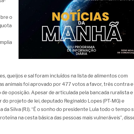
ta-
obre o
íquota
amplia
s, queijos e sal foram incluídos na lista de alimentos com
as animais foi aprovado por 477 votos a favor, três contra e
 de oposição. Apesar de articulada pela bancada ruralista e
or do projeto de lei, deputado Reginaldo Lopes (PT-MG) e
 da Silva (RJ). “É o sonho do presidente Lula todo o tempo 
teína na cesta básica das pessoas mais vulneráveis”, diss