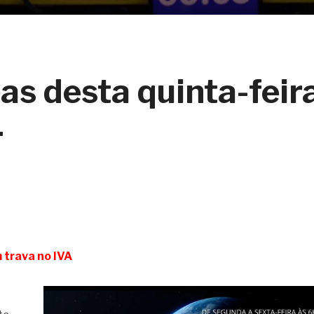
ias desta quinta-feir
4
 trava no IVA