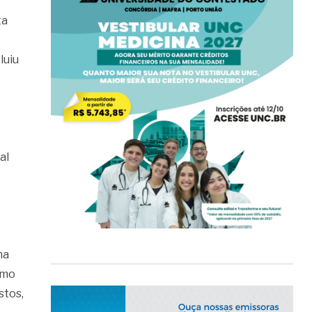
ta
luiu
al
na
omo
stos,