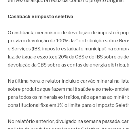
em vez de alíquota reduzida, como no projeto original.
Cashback e imposto seletivo
O cashback, mecanismo de devolução de imposto à popul
previa a devolução de 100% da Contribuição sobre Bens
e Serviços (IBS, imposto estadual e municipal) na com
luz, de água e esgoto; e 20% da CBS e do IBS sobre os 
devolução da CBS sobre as contas de energia elétrica, á
Na última hora, o relator incluiu o carvão mineral na lis
sobre produtos que fazem mal à saúde e ao meio-ambien
para todos os minerais extraídos, não apenas ao minér
constitucional fixa em 1% o limite para o Imposto Seleti
No relatório anterior, divulgado na semana passada, carro