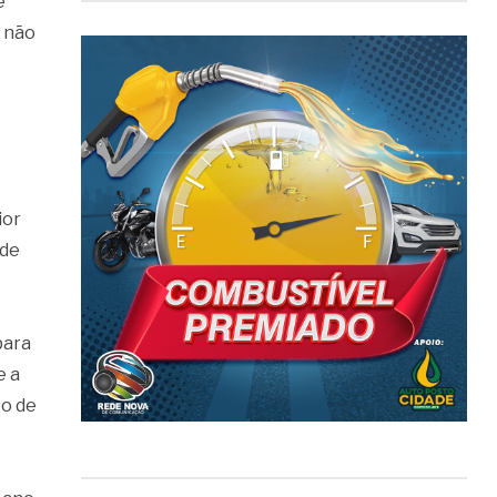
e
m não
ior
 de
para
e a
to de