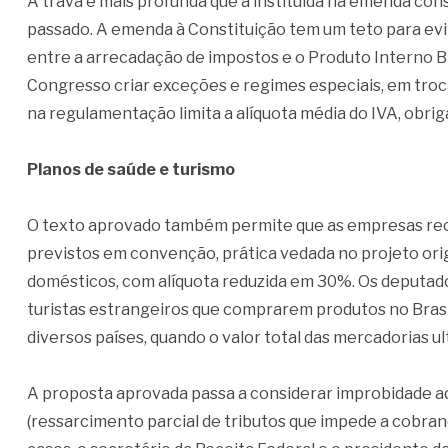
A trava é mais profunda que a instituída na emenda con
passado. A emenda à Constituição tem um teto para evit
entre a arrecadação de impostos e o Produto Interno B
Congresso criar exceções e regimes especiais, em troca
na regulamentação limita a alíquota média do IVA, obriga
Planos de saúde e turismo
O texto aprovado também permite que as empresas rece
previstos em convenção, prática vedada no projeto origi
domésticos, com alíquota reduzida em 30%. Os deputad
turistas estrangeiros que comprarem produtos no Bras
diversos países, quando o valor total das mercadorias u
A proposta aprovada passa a considerar improbidade adm
(ressarcimento parcial de tributos que impede a cobra