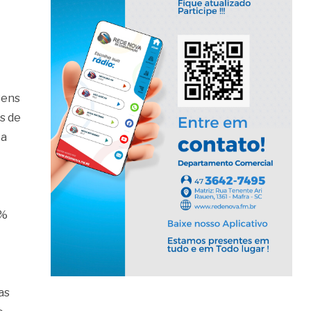
Bens
s de
 a
5%
as