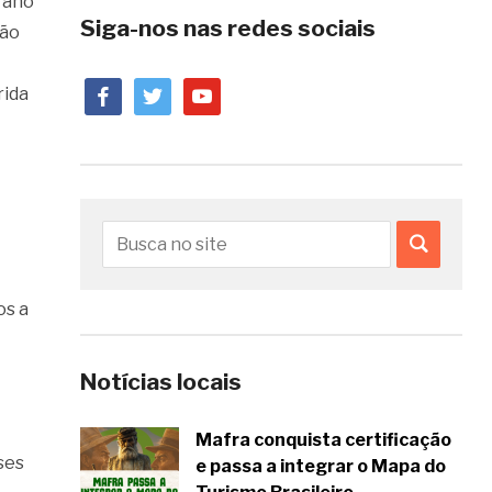
 ano
Siga-nos nas redes sociais
ção
facebook
twitter
youtube
rida
os a
Notícias locais
Mafra conquista certificação
ses
e passa a integrar o Mapa do