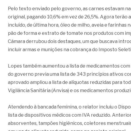
Pelo texto enviado pelo governo, as carnes estavam na 
original, pagando 10,6% em vez de 26,5%. Agora terão al
incluído, de última hora, óleo de milho, aveia e farinhas
pão de forma e extrato de tomate nos produtos com imp
Câmara derrubou dois destaques, um que buscava introdu
incluir armas e munições na cobrança do Imposto Seleti
Lopes também aumentou a lista de medicamentos com alí
do governo previa uma lista de 343 princípios ativos c
aprovado ampliou a lista de alíquotas reduzidas para 
Vigilância Sanitária (Anvisa) e os medicamentos produz
Atendendo à bancada feminina, o relator incluiu o Dispo
lista de dispositivos médicos com IVA reduzido. Anteri
absorventes, tampões higiênicos, coletores menstruais 