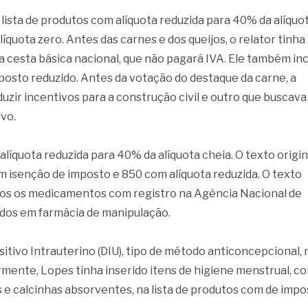
lista de produtos com alíquota reduzida para 40% da alíquo
íquota zero. Antes das carnes e dos queijos, o relator tinha
 na cesta básica nacional, que não pagará IVA. Ele também inc
osto reduzido. Antes da votação do destaque da carne, a
zir incentivos para a construção civil e outro que buscava
vo.
quota reduzida para 40% da alíquota cheia. O texto origin
om isenção de imposto e 850 com alíquota reduzida. O texto
todos os medicamentos com registro na Agência Nacional de
idos em farmácia de manipulação.
sitivo Intrauterino (DIU), tipo de método anticoncepcional, 
ormente, Lopes tinha inserido itens de higiene menstrual, c
e calcinhas absorventes, na lista de produtos com de impo