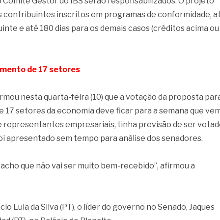
o Comitê Gestor do IBS serão responsabilizados. O projeto
s contribuintes inscritos em programas de conformidade, a
inte e até 180 dias para os demais casos (créditos acima ou
amento de 17 setores
mou nesta quarta-feira (10) que a votação da proposta par
e 17 setores da economia deve ficar para a semana que vem
 representantes empresariais, tinha previsão de ser votad
foi apresentado sem tempo para análise dos senadores.
acho que não vai ser muito bem-recebido”, afirmou a
io Lula da Silva (PT), o líder do governo no Senado, Jaques