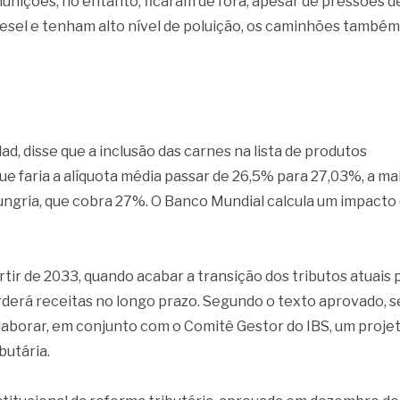
munições, no entanto, ficaram de fora, apesar de pressões d
iesel e tenham alto nível de poluição, os caminhões també
ad, disse que a inclusão das carnes na lista de produtos
e faria a alíquota média passar de 26,5% para 27,03%, a ma
ungria, que cobra 27%. O Banco Mundial calcula um impacto
tir de 2033, quando acabar a transição dos tributos atuais 
rderá receitas no longo prazo. Segundo o texto aprovado, s
elaborar, em conjunto com o Comitê Gestor do IBS, um proje
butária.