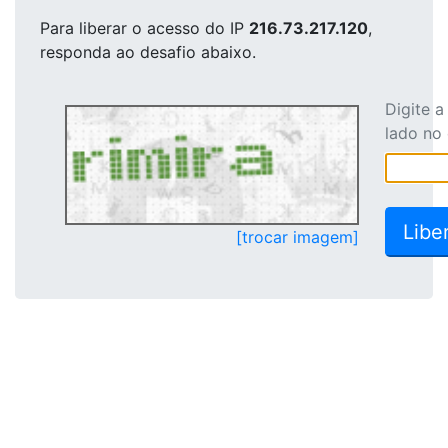
Para liberar o acesso
do IP
216.73.217.120
,
responda ao desafio abaixo.
Digite 
lado no
[trocar imagem]