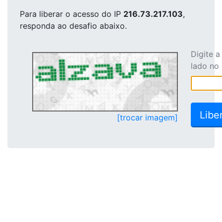
Para liberar o acesso
do IP
216.73.217.103
,
responda ao desafio abaixo.
Digite 
lado no
[trocar imagem]